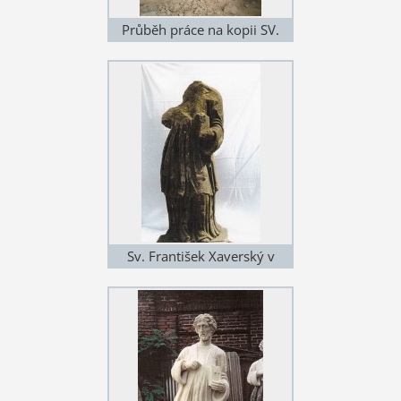
Průběh práce na kopii SV.
Jana Nepomuckého
Sv. František Xaverský v
Hradci Králové - torzo
originálu