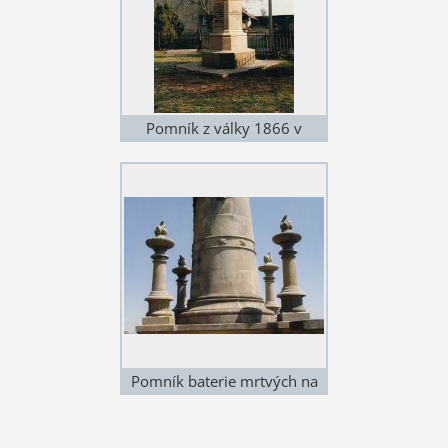
Pomník z války 1866 v
Dolním Přímu - Probluz
Pomník baterie mrtvých na
Chlumu - restaurování
sloupků s flambony