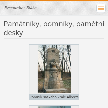
Restaurátor Bláha
Památníky, pomníky, pamětní
desky
Pomník saského krále Alberta
v obci Probluz na bojišti z