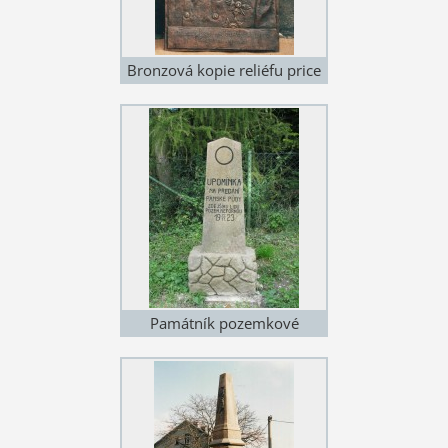
Bronzová kopie reliéfu price
Viléma na bojišti z války
1866
Památník pozemkové
reformy ve Lhotách u
Potštejna