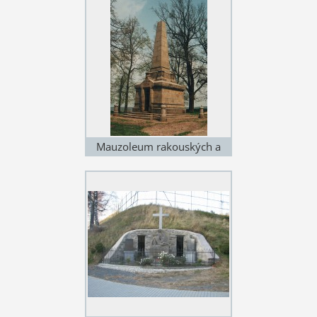
války 1866
Mauzoleum rakouských a
saských vojáků v obci Lípa na
bojišti z války 1866